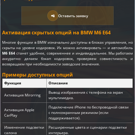
📲
Оставить заявку
Активация скрытых опций на BMW M6 E64
Многие функции в BMW изначально доступны в блоках управления, но
скрыты на уровне кодировок. Их можно активировать — и автомобиль
M6 E64
станет удобнее, современнее и индивидуальнее. Мы работаем
аккуратно: делаем бэкап кодировок, проверяем совместимость и
возвращаем при необходимости заводские значения.
Примеры доступных опций
Функция
Описание
Вывод изображения с телефона на экран
Активация Mirorring
мультимедиа.
Подключение iPhone по беспроводной связи
Активация Apple
с полноэкранным режимом (если
CarPlay
поддерживается).
Изменение подсветки
Расширенные цвета и сценарии подсветки
салона
интерьера.