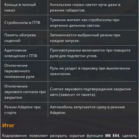
Кольца в полный
Ангельские глазки светят ярче даже в
накал
режиме габаритов.
Туманки мигают как стробоскопы при
Стробоскопы в ПТФ
моргании дальним светом.
Память обогрева
Запоминается выбранный режим при
сидений
каждом запуске.
Адаптивное
Противотуманки включаются при повороте
освещение с ПТФ
руля для подсветки углов.
Отключение
Руль не уходит в парковку при выключении
парковочного
зажигания.
положения руля
Отключение
Снятие звукового подтверждения закрытия
звукового сигнала при
авто (зависит от пакета).
закрытии
Режим Adaptive при
Автомобиль запускается сразу в режиме
старте
Adaptive.
Итог
Кодирование позволяет раскрыть скрытые функции
M6 E64
, сделать