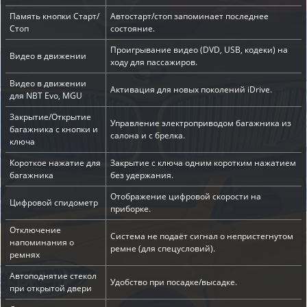
Память кнопки Старт/
Автостарт/стоп запоминает последнее
Стоп
состояние.
Проигрывание видео (DVD, USB, кодеки) на
Видео в движении
ходу для пассажиров.
Видео в движении
Активация для новых поколений iDrive.
для NBT Evo, MGU
Закрытие/Открытие
Управление электроприводом багажника из
багажника с кнопки и
салона и с брелка.
ключа
Короткое нажатие для
Закрытие с ключа одним коротким нажатием
багажника
без удержания.
Отображение цифровой скорости на
Цифровой спидометр
приборке.
Отключение
Система не подаёт сигнал о непристегнутом
напоминания о
ремне (для спецусловий).
ремнях
Автоподнятие стекол
Удобство при посадке/высадке.
при открытой двери