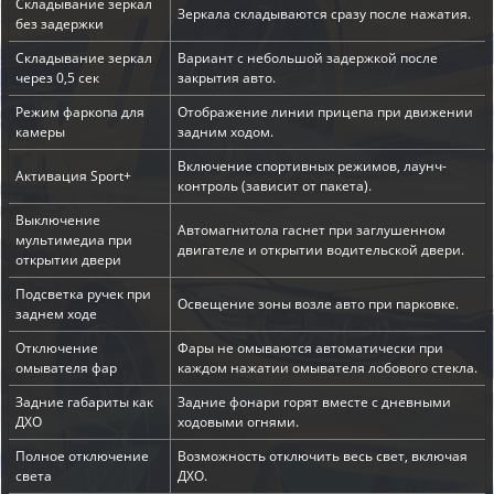
Складывание зеркал
Зеркала складываются сразу после нажатия.
без задержки
Складывание зеркал
Вариант с небольшой задержкой после
через 0,5 сек
закрытия авто.
Режим фаркопа для
Отображение линии прицепа при движении
камеры
задним ходом.
Включение спортивных режимов, лаунч-
Активация Sport+
контроль (зависит от пакета).
Выключение
Автомагнитола гаснет при заглушенном
мультимедиа при
двигателе и открытии водительской двери.
открытии двери
Подсветка ручек при
Освещение зоны возле авто при парковке.
заднем ходе
Отключение
Фары не омываются автоматически при
омывателя фар
каждом нажатии омывателя лобового стекла.
Задние габариты как
Задние фонари горят вместе с дневными
ДХО
ходовыми огнями.
Полное отключение
Возможность отключить весь свет, включая
света
ДХО.