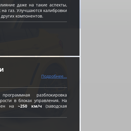
ияние даже на такие аспекты,
к на газ. Улучшаются калибровки
 других компонентов.
ти
Подробнее...
ограммная разблокировка
рости в блоках управления. На
влен на
~250 км/ч
(заводская