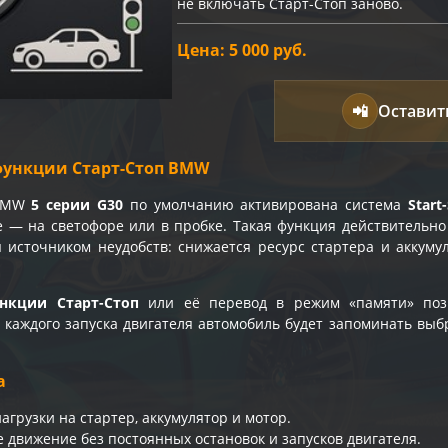
не включать Старт-Стоп заново.
Цена: 5 000 руб.
📲
Оставит
ункции Старт-Стоп BMW
 BMW
5 серии G30
по умолчанию активирована система
Start
е — на светофоре или в пробке. Такая функция действительно
я источником неудобств: снижается ресурс стартера и аккуму
нкции Старт-Стоп
или её перевод в режим «памяти» позв
е каждого запуска двигателя автомобиль будет запоминать вы
а
агрузки на стартер, аккумулятор и мотор.
 движение без постоянных остановок и запусков двигателя.