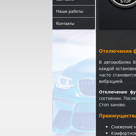
Наши работы
Контакты
Отключение ф
В автомобилях
каждой остановк
часто становитс
вибрацией.
Отключение фу
состоянии. Посл
Стоп заново.
Преимуществ
Снижение н
Комфортное