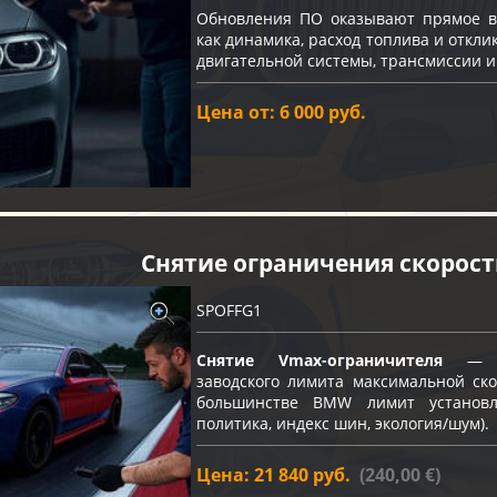
Обновления ПО оказывают прямое вл
как динамика, расход топлива и откли
двигательной системы, трансмиссии и
Цена от: 6 000 руб.
Снятие ограничения скорос
SPOFFG1
Снятие Vmax-ограничителя
— пр
заводского лимита максимальной ско
большинстве BMW лимит устано
политика, индекс шин, экология/шум).
Цена: 21 840 руб.
(240,00 €)