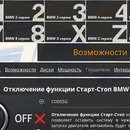
Возможности
с
Возможности
Диски
Мощность
Глушители
Интер
Отключение функции Старт-Cтоп BMW 
CODSSG
Отключение функции Старт-Стоп
ил
позволяет оставить систему в нуж
запуска двигателя автомобиль будет