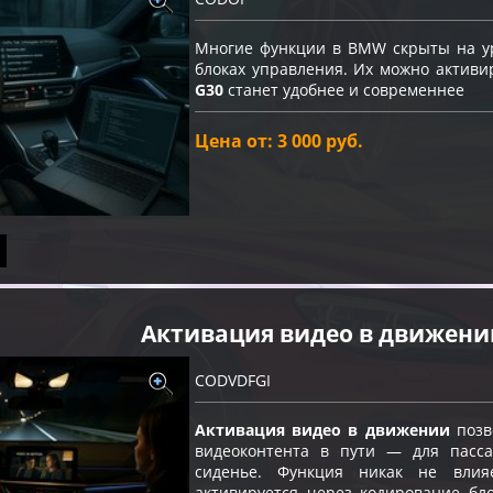
Многие функции в BMW скрыты на ур
блоках управления. Их можно актив
G30
станет удобнее и современнее
Цена от: 3 000 руб.
Активация видео в движени
CODVDFGI
Активация видео в движении
позв
видеоконтента в пути — для пасс
сиденье. Функция никак не влия
активируется через кодирование бло