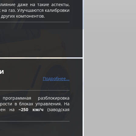
ияние даже на такие аспекты,
к на газ. Улучшаются калибровки
 других компонентов.
ти
Подробнее...
ограммная разблокировка
рости в блоках управления. На
влен на
~250 км/ч
(заводская