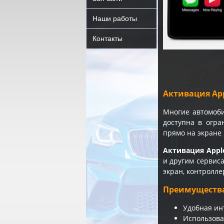
Наши работы
Контакты
Активация App
Многие автомо
доступна в огра
прямо на экране
Активация Apple
и другим сервис
экран, контроллер
Преимуществ
Удобная ин
Использова