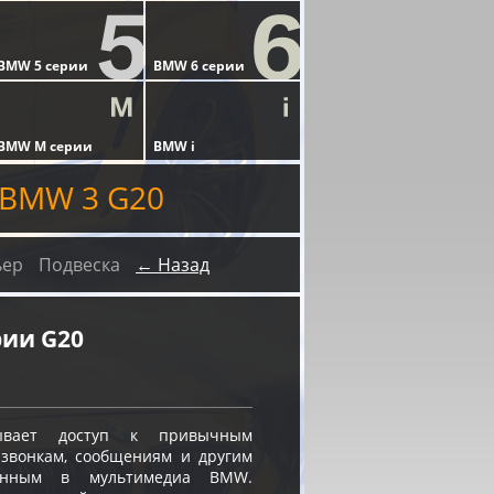
 BMW 3 G20
ьер
Подвеска
← Назад
рии G20
вает доступ к привычным
звонкам, сообщениям и другим
ванным в мультимедиа BMW.