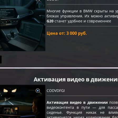
Многие функции в BMW скрыты на ур
блоках управления. Их можно актив
G20
станет удобнее и современнее
Цена от: 3 000 руб.
Активация видео в движени
CODVDFGI
Активация видео в движении
позв
видеоконтента в пути — для пасс
сиденье. Функция никак не влия
активируется через кодирование бло