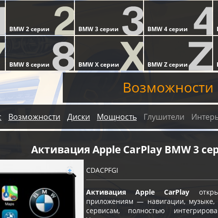
Возможности
с
Возможности
Диски
Мощность
Глушители
Интер
Активация Apple CarPlay BMW 3 се
CDACPFGI
Активация Apple CarPlay
откры
приложениям — навигации, музыке, 
сервисам, полностью интегриро