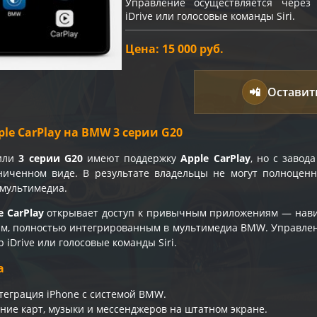
Управление осуществляется через
iDrive или голосовые команды Siri.
Цена: 15 000 руб.
📲
Оставит
le CarPlay на BMW 3 серии G20
били
3 серии G20
имеют поддержку
Apple CarPlay
, но с завод
ниченном виде. В результате владельцы не могут полноценн
 мультимедиа.
 CarPlay
открывает доступ к привычным приложениям — навиг
ам, полностью интегрированным в мультимедиа BMW. Управле
 iDrive или голосовые команды Siri.
а
теграция iPhone с системой BMW.
ние карт, музыки и мессенджеров на штатном экране.