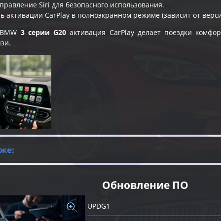
правление Siri для безопасного использования.
ь активации CarPlay в полноэкранном режиме (зависит от верс
в BMW
3 серии G20
активация CarPlay делает поездки комфор
язи.
же:
Обновление ПО
UPDG1