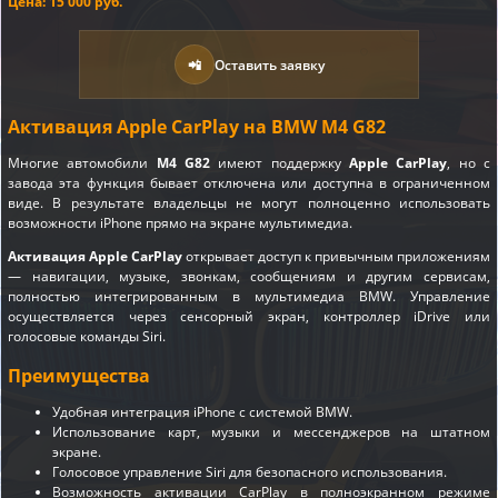
Цена: 15 000 руб.
📲
Оставить заявку
Активация Apple CarPlay на BMW M4 G82
Многие автомобили
M4 G82
имеют поддержку
Apple CarPlay
, но с
завода эта функция бывает отключена или доступна в ограниченном
виде. В результате владельцы не могут полноценно использовать
возможности iPhone прямо на экране мультимедиа.
Активация Apple CarPlay
открывает доступ к привычным приложениям
— навигации, музыке, звонкам, сообщениям и другим сервисам,
полностью интегрированным в мультимедиа BMW. Управление
осуществляется через сенсорный экран, контроллер iDrive или
голосовые команды Siri.
Преимущества
Удобная интеграция iPhone с системой BMW.
Использование карт, музыки и мессенджеров на штатном
экране.
Голосовое управление Siri для безопасного использования.
Возможность активации CarPlay в полноэкранном режиме