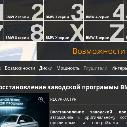
Возможности
с
Возможности
Диски
Мощность
Глушители
Интер
осстановление заводской программы BM
RECVRFACTPR
Восстановление заводской про
автомобиль к оригинальному с
прошивками и настройками, к