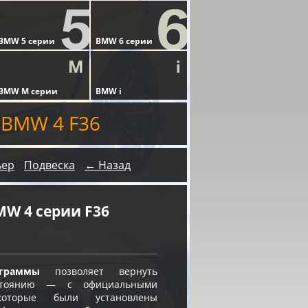
 BMW 4 F36
ьер
Подвеска
← Назад
W 4 серии F36
граммы
позволяет вернуть
остоянию — с официальными
оторые были установлены