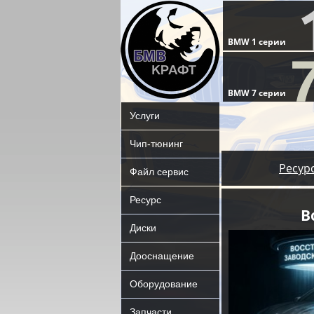
Услуги
Чип-тюнинг
Ресур
Файл сервис
Ресурс
В
Диски
Дооснащение
Оборудование
Запчасти