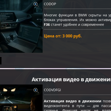
CODOP
Многие функции в BMW скрыты на ур
блоках управления. Их можно актив
F36
станет удобнее и современнее
Цена от: 3 000 руб.
Активация видео в движени
CODVDFGI
Активация видео в движении
позв
видеоконтента в пути — для пасс
сиденье. Функция никак не влия