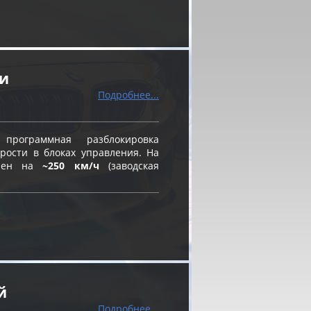
ти
Подробнее...
ограммная разблокировка
рости в блоках управления. На
влен на
~250 км/ч
(заводская
й
Подробнее...