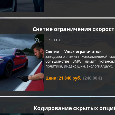
Снятие ограничения скорос
SPOFFG1
Снятие Vmax-ограничителя
— пр
заводского лимита максимальной ско
большинстве BMW лимит устано
политика, индекс шин, экология/шум).
Цена: 21 840 руб.
(240,00 €)
Кодирование скрытых опци