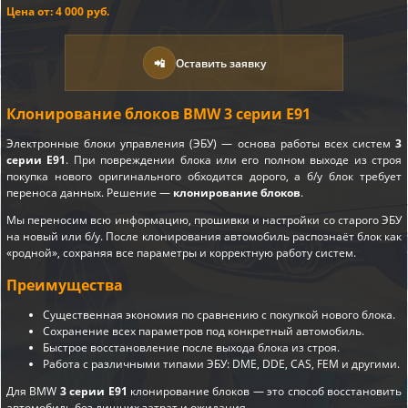
Цена от: 4 000 руб.
📲
Оставить заявку
Клонирование блоков BMW 3 серии E91
Электронные блоки управления (ЭБУ) — основа работы всех систем
3
серии E91
. При повреждении блока или его полном выходе из строя
покупка нового оригинального обходится дорого, а б/у блок требует
переноса данных. Решение —
клонирование блоков
.
Мы переносим всю информацию, прошивки и настройки со старого ЭБУ
на новый или б/у. После клонирования автомобиль распознаёт блок как
«родной», сохраняя все параметры и корректную работу систем.
Преимущества
Существенная экономия по сравнению с покупкой нового блока.
Сохранение всех параметров под конкретный автомобиль.
Быстрое восстановление после выхода блока из строя.
Работа с различными типами ЭБУ: DME, DDE, CAS, FEM и другими.
Для BMW
3 серии E91
клонирование блоков — это способ восстановить
автомобиль без лишних затрат и ожидания.