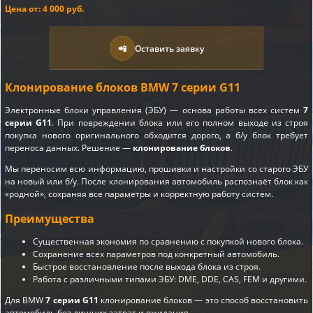
Цена от: 4 000 руб.
📲
Оставить заявку
Клонирование блоков BMW 7 серии G11
Электронные блоки управления (ЭБУ) — основа работы всех систем
7
серии G11
. При повреждении блока или его полном выходе из строя
покупка нового оригинального обходится дорого, а б/у блок требует
переноса данных. Решение —
клонирование блоков
.
Мы переносим всю информацию, прошивки и настройки со старого ЭБУ
на новый или б/у. После клонирования автомобиль распознаёт блок как
«родной», сохраняя все параметры и корректную работу систем.
Преимущества
Существенная экономия по сравнению с покупкой нового блока.
Сохранение всех параметров под конкретный автомобиль.
Быстрое восстановление после выхода блока из строя.
Работа с различными типами ЭБУ: DME, DDE, CAS, FEM и другими.
Для BMW
7 серии G11
клонирование блоков — это способ восстановить
автомобиль без лишних затрат и ожидания.