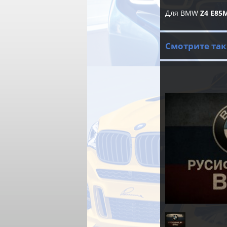
Для BMW
Z4 E85
Смотрите так