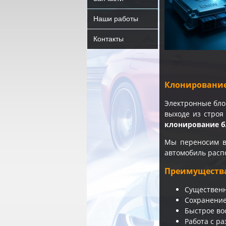
Наши работы
Контакты
Клонирование
Электронные бло
выходе из строя
клонирование 
Мы переносим в
автомобиль распо
Преимуществ
Существенн
Сохранение
Быстрое во
Работа с р