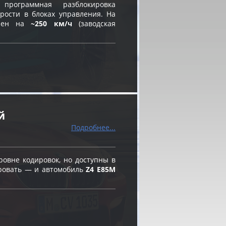
ограммная разблокировка
рости в блоках управления. На
влен на
~250 км/ч
(заводская
й
Подробнее...
овне кодировок, но доступны в
ировать — и автомобиль
Z4 E85M