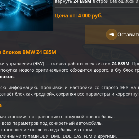
вернуть
Z4 E85M
в строй без ошибок и 
Цена от: 4 000 руб.
📲
Оставит
 блоков BMW Z4 E85M
ки управления (ЭБУ) — основа работы всех систем
Z4 E85M
. П
 покупка нового оригинального обходится дорого, а б/у блок
блоков
.
сю информацию, прошивки и настройки со старого ЭБУ на н
знаёт блок как «родной», сохраняя все параметры и корректну
а
ая экономия по сравнению с покупкой нового блока.
 всех параметров под конкретный автомобиль.
сстановление после выхода блока из строя.
азличными типами ЭБУ: DME, DDE, CAS, FEM и другими.