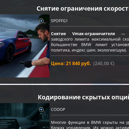
Снятие ограничения скорос
SPOFFG1
Снятие Vmax-ограничителя
— пр
заводского лимита максимальной ско
большинстве BMW лимит устано
политика, индекс шин, экология/шум).
Цена: 21 840 руб.
(240,00 €)
Кодирование скрытых опци
CODOP
Многие функции в BMW скрыты на ур
блоках управления. Их можно акти