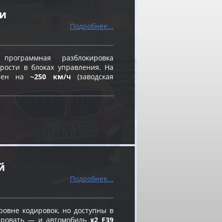
ти
Подробнее...
ограммная разблокировка
рости в блоках управления. На
влен на
~250 км/ч
(заводская
й
Подробнее...
овне кодировок, но доступны в
вировать — и автомобиль
x2 F39