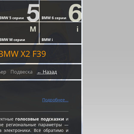
BMW X2 F39
ьер
Подвеска
← Назад
Подробнее...
ректные
голосовые подсказки
и
ые региональные параметры —
а электроники. Всё обратимо и