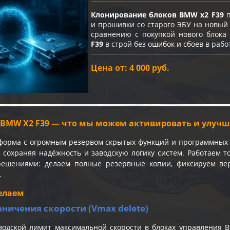
Клонирование блоков BMW x2 F39
п
и прошивки со старого ЭБУ на новый 
сравнению с покупкой нового блока
F39
в строй без ошибок и сбоев в рабо
Цена от: 4 000 руб.
BMW X2 F39 — что мы можем активировать и улуч
орма с огромным резервом скрытых функций и программных 
, сохраняя надёжность и заводскую логику систем. Работаем 
ешениями: делаем полные резервные копии, фиксируем вер
.
елаем
аничения скорости (Vmax delete)
водской лимит максимальной скорости в блоках управления 