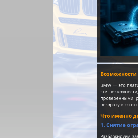
Возможности 
BMW — это платф
эти возможности
проверенными р
возврату в «сток»
Что именно д
1. Снятие огр
Разблокируем за