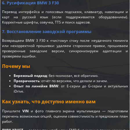
6. Русификация BMW 3 F30
Перевод интерфейса и голосовых подсказок, клавиатур, навигации и
карт на русский язык (если поддерживается оборудованием).
Корректные шрифты, озвучка, TTS и поиск адресов.
7. Восстановление заводской программы
Возвращаем BMW 3 F30 к «чистому» стоку после неудачного тюнинга
или некорректной прошивки: удаляем сторонние правки, прошиваем
проверенные заводские версии, синхронизируем адаптации и
проверяем ошибки.
Почему мы
Бережный подход
: без «колхоза», всё обратимо.
Прозрачность
: отчёт по версиям, что делали и зачем.
Опыт по линейке BMW
: от E-серии до G-серии и актуальных
iDrive.
Как узнать, что доступно именно вам
Пришлите
VIN
и фото главного экрана мультимедиа — подготовим
перечень возможных опций, оценим совместимость и предложим план
работ.