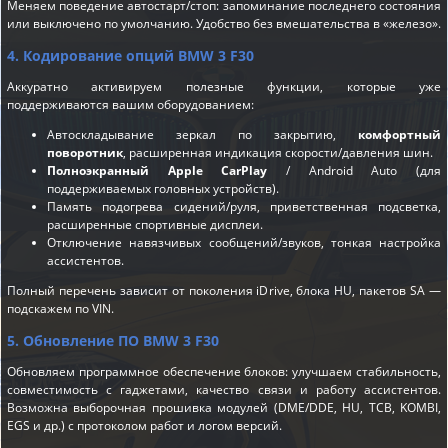
Меняем поведение автостарт/стоп: запоминание последнего состояния
или выключено по умолчанию. Удобство без вмешательства в «железо».
4. Кодирование опций BMW 3 F30
Аккуратно активируем полезные функции, которые уже
поддерживаются вашим оборудованием:
Автоскладывание зеркал по закрытию,
комфортный
поворотник
, расширенная индикация скорости/давления шин.
Полноэкранный Apple CarPlay
/ Android Auto (для
поддерживаемых головных устройств).
Память подогрева сидений/руля, приветственная подсветка,
расширенные спортивные дисплеи.
Отключение навязчивых сообщений/звуков, тонкая настройка
ассистентов.
Полный перечень зависит от поколения iDrive, блока HU, пакетов SA —
подскажем по VIN.
5. Обновление ПО BMW 3 F30
Обновляем программное обеспечение блоков: улучшаем стабильность,
совместимость с гаджетами, качество связи и работу ассистентов.
Возможна выборочная прошивка модулей (DME/DDE, HU, TCB, KOMBI,
EGS и др.) с протоколом работ и логом версий.