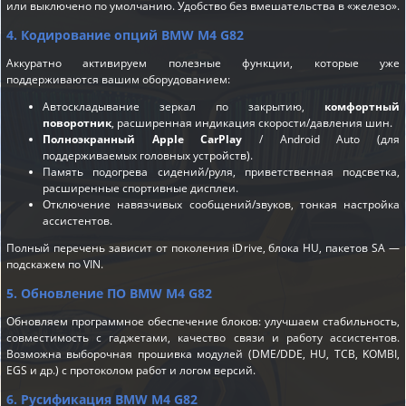
или выключено по умолчанию. Удобство без вмешательства в «железо».
4. Кодирование опций BMW M4 G82
Аккуратно активируем полезные функции, которые уже
поддерживаются вашим оборудованием:
Автоскладывание зеркал по закрытию,
комфортный
поворотник
, расширенная индикация скорости/давления шин.
Полноэкранный Apple CarPlay
/ Android Auto (для
поддерживаемых головных устройств).
Память подогрева сидений/руля, приветственная подсветка,
расширенные спортивные дисплеи.
Отключение навязчивых сообщений/звуков, тонкая настройка
ассистентов.
Полный перечень зависит от поколения iDrive, блока HU, пакетов SA —
подскажем по VIN.
5. Обновление ПО BMW M4 G82
Обновляем программное обеспечение блоков: улучшаем стабильность,
совместимость с гаджетами, качество связи и работу ассистентов.
Возможна выборочная прошивка модулей (DME/DDE, HU, TCB, KOMBI,
EGS и др.) с протоколом работ и логом версий.
6. Русификация BMW M4 G82