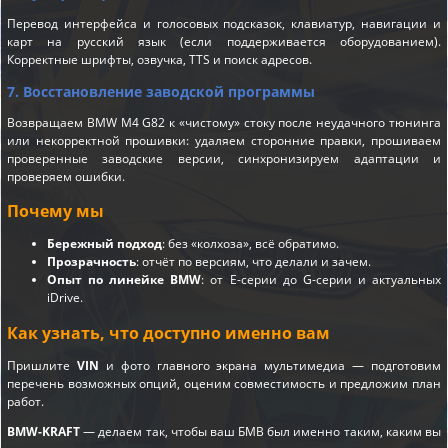
Перевод интерфейса и голосовых подсказок, клавиатур, навигации и
карт на русский язык (если поддерживается оборудованием).
Корректные шрифты, озвучка, TTS и поиск адресов.
7. Восстановление заводской программы
Возвращаем BMW M4 G82 к «чистому» стоку после неудачного тюнинга
или некорректной прошивки: удаляем сторонние правки, прошиваем
проверенные заводские версии, синхронизируем адаптации и
проверяем ошибки.
Почему мы
Бережный подход
: без «колхоза», всё обратимо.
Прозрачность
: отчёт по версиям, что делали и зачем.
Опыт по линейке BMW
: от E-серии до G-серии и актуальных
iDrive.
Как узнать, что доступно именно вам
Пришлите
VIN
и фото главного экрана мультимедиа — подготовим
перечень возможных опций, оценим совместимость и предложим план
работ.
BMW-KRAFT
— делаем так, чтобы ваш БМВ был именно таким, каким вы