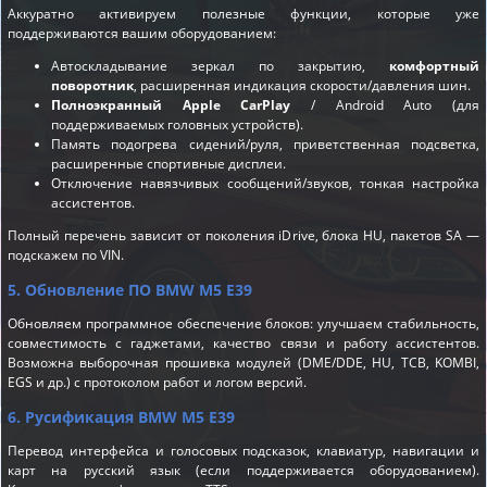
Аккуратно активируем полезные функции, которые уже
поддерживаются вашим оборудованием:
Автоскладывание зеркал по закрытию,
комфортный
поворотник
, расширенная индикация скорости/давления шин.
Полноэкранный Apple CarPlay
/ Android Auto (для
поддерживаемых головных устройств).
Память подогрева сидений/руля, приветственная подсветка,
расширенные спортивные дисплеи.
Отключение навязчивых сообщений/звуков, тонкая настройка
ассистентов.
Полный перечень зависит от поколения iDrive, блока HU, пакетов SA —
подскажем по VIN.
5. Обновление ПО BMW M5 E39
Обновляем программное обеспечение блоков: улучшаем стабильность,
совместимость с гаджетами, качество связи и работу ассистентов.
Возможна выборочная прошивка модулей (DME/DDE, HU, TCB, KOMBI,
EGS и др.) с протоколом работ и логом версий.
6. Русификация BMW M5 E39
Перевод интерфейса и голосовых подсказок, клавиатур, навигации и
карт на русский язык (если поддерживается оборудованием).