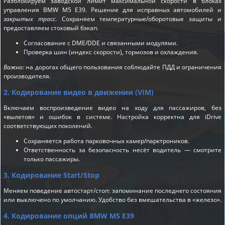
Разблокируем заводской лимит максимальной скорости в блоках
управления BMW M5 E39. Решение для исправных автомобилей и
закрытых трасс
. Сохраняем температурные/оборотовые защиты и
предоставляем стоковый бэкап.
Согласование с DME/DDE и связанными модулями.
Проверка шин (индекс скорости), тормозов и охлаждения.
Важно:
на дорогах общего пользования соблюдайте ПДД и ограничения
производителя.
2. Кодирование видео в движении (VIM)
Включаем воспроизведение видео на ходу для пассажиров, без
«вылетов» и ошибок в системе. Настройка корректна для iDrive
соответствующих поколений.
Сохраняется работа парковочных камер/парктроников.
Ответственность за безопасность несёт водитель — смотрите
только пассажиры.
3. Кодирование Start/Stop
Меняем поведение автостарт/стоп: запоминание последнего состояния
или выключено по умолчанию. Удобство без вмешательства в «железо».
4. Кодирование опций BMW M5 E39