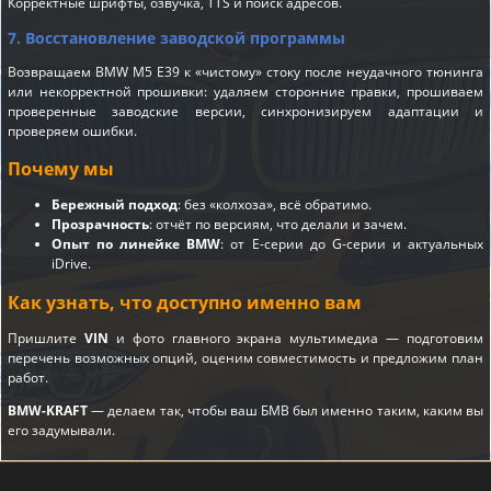
Корректные шрифты, озвучка, TTS и поиск адресов.
7. Восстановление заводской программы
Возвращаем BMW M5 E39 к «чистому» стоку после неудачного тюнинга
или некорректной прошивки: удаляем сторонние правки, прошиваем
проверенные заводские версии, синхронизируем адаптации и
проверяем ошибки.
Почему мы
Бережный подход
: без «колхоза», всё обратимо.
Прозрачность
: отчёт по версиям, что делали и зачем.
Опыт по линейке BMW
: от E-серии до G-серии и актуальных
iDrive.
Как узнать, что доступно именно вам
Пришлите
VIN
и фото главного экрана мультимедиа — подготовим
перечень возможных опций, оценим совместимость и предложим план
работ.
BMW-KRAFT
— делаем так, чтобы ваш БМВ был именно таким, каким вы
его задумывали.