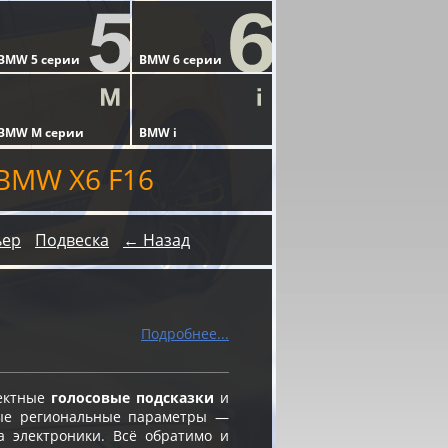
BMW X6 F16
ьер
Подвеска
← Назад
Подробнее...
ректные
голосовые подсказки
и
ые региональные параметры —
а электроники. Всё обратимо и