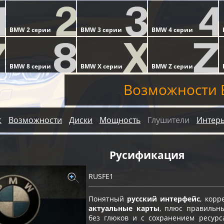
Возможности 
с
Возможности
Диски
Мощность
Глушители
Интер
Русификация
RUSFE1
Понятный
русский интерфейс
, кор
актуальные карты
, плюс правильн
без глюков и с сохранением ресурс