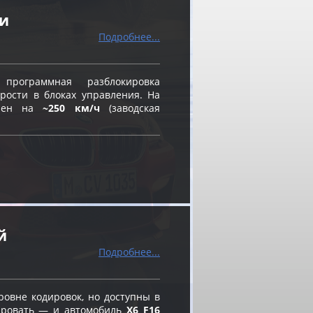
ти
Подробнее...
ограммная разблокировка
рости в блоках управления. На
влен на
~250 км/ч
(заводская
й
Подробнее...
овне кодировок, но доступны в
вировать — и автомобиль
X6 F16