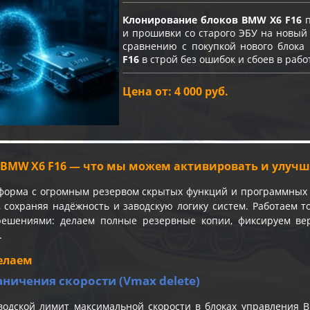
Клонирование блоков BMW X6 F16
п
и прошивки со старого ЭБУ на новый 
сравнению с покупкой нового блока
F16
в строй без ошибок и сбоев в рабо
Цена от: 4 000 руб.
BMW X6 F16 — что мы можем активировать и улуч
орма с огромным резервом скрытых функций и программных 
, сохраняя надёжность и заводскую логику систем. Работаем 
ешениями: делаем полные резервные копии, фиксируем вер
.
елаем
аничения скорости (Vmax delete)
водской лимит максимальной скорости в блоках управления 