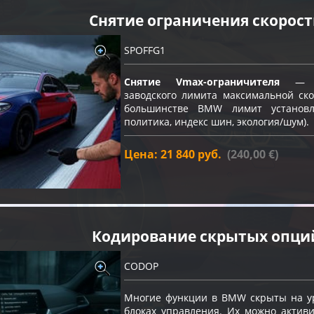
Снятие ограничения скорос
SPOFFG1
Снятие Vmax-ограничителя
— пр
заводского лимита максимальной ско
большинстве BMW лимит устано
политика, индекс шин, экология/шум).
Цена: 21 840 руб.
(240,00 €)
Кодирование скрытых опци
CODOP
Многие функции в BMW скрыты на ур
блоках управления. Их можно акти