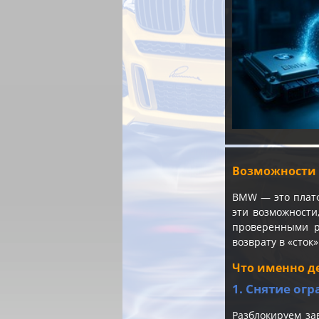
Возможности 
BMW — это платф
эти возможности
проверенными р
возврату в «сток»
Что именно д
1. Снятие огр
Разблокируем за