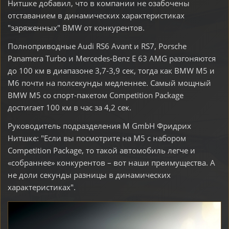
Нитшке добавил, что в компании не озабочены
отставанием в динамических характеристиках
"заряженных" BMW от конкурентов.
Полноприводные Audi RS6 Avant и RS7, Porsche
Panamera Turbo и Mercedes-Benz E 63 AMG разгоняются
до 100 км в диапазоне 3,7-3,9 сек, тогда как BMW M5 и
M6 почти на полсекунды медленнее. Самый мощный
BMW M5 со спорт-пакетом Competition Package
достигает 100 км в час за 4,2 сек.
Руководитель подразделения M GmbH Фридрих
Нитшке: "Если вы посмотрите на M5 с набором
Сompetition Package, то такой автомобиль легче и
«собраннее» конкурентов – вот наши преимущества. А
не доли секунды разницы в динамических
характеристиках".