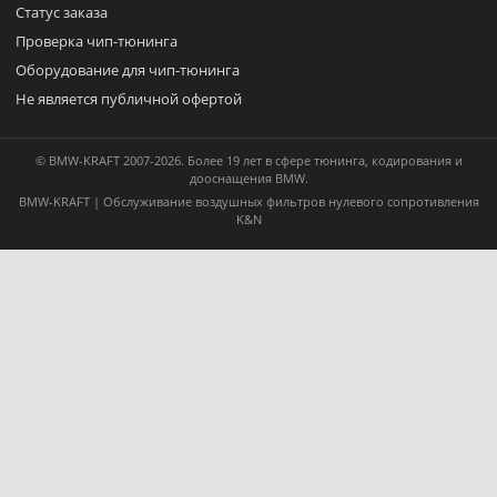
Статус заказа
Проверка чип-тюнинга
Оборудование для чип-тюнинга
Не является публичной офертой
© BMW-KRAFT 2007-2026. Более 19 лет в сфере тюнинга, кодирования и
дооснащения BMW.
BMW-KRAFT | Обслуживание воздушных фильтров нулевого сопротивления
K&N