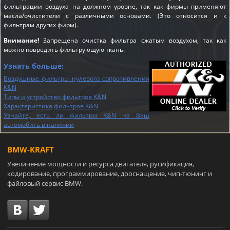
фильтрации воздуха на должном уровне, так как фирмы применяют
масла/очистители с различными основами. (Это относится и к
фильтрам других фирм).
Внимание!
Запрещена очистка фильтра сжатым воздухом, так как
можно повредить фильтрующую ткань.
Узнать больше:
Воздушные фильтры нулевого сопротивления
K&N
Типы и устройство фильтров K&N
Характеристика фильтров K&N
Узнайте, есть ли фильтры K&N на Ваш
автомобить в наличии
BMW-KRAFT
Увеличение мощности и ресурса двигателя, русификация,
кодирование, программирование, дооснащение, чип-тюнинг и
файловый сервис BMW.