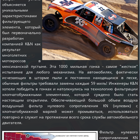
объясняется
уникальными
характеристиками
фильтрующего
элемента, который
был первоначально
разработан
компанией K&N как
результат
многолетних
мотокроссов в
мексиканской пустыне. Эта 1000 мильная гонка - самое "жесткое"
испытание для любого механизма. На автомобилях, фактически
исчезающих в шторме пыли и постоянно находящихся в песке,
обычные фильтры требовали замены каждые 59 миль! Инженеры K&N
хотели победить в гонках и натолкнулись на технологию фильтрации
хлопчатобумажными элементами, которой суждено было стать
настоящим открытием. Обеспечивающий большой объем воздуха
воздушный фильтр нулевого сопротивления KN (нулевик) с
хлопчатобумажной марлей может промываться, использоваться
повторно и служит на протяжении всего срока службы автомобильного
двигателя.
Фильтр нулевого
сопротивления KN