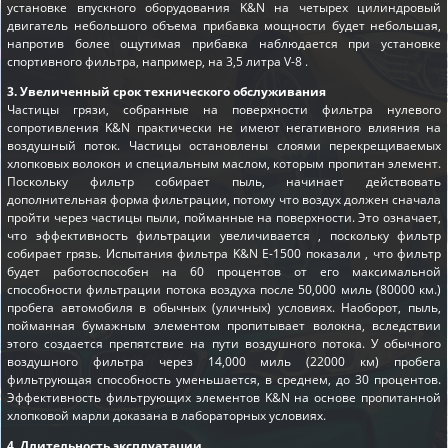
установке впускного оборудования K&N на четырех цилиндровый
двигатель небольшого объема прибавка мощности будет небольшая,
напротив более ощутимая прибавка наблюдается при установке
спортивного фильтра, например, на 3,5 литра V-8 .
3. Увеличенный срок технического обслуживания
Частицы грязи, собранные на поверхности фильтра нулевого
сопротивления K&N практически не имеют негативного влияния на
воздушный поток. Частицы остановлены слоями перекрещиваемых
хлопковых волокон и специальным маслом, которым пропитан элемент.
Поскольку фильтр собирает пыль, начинает действовать
дополнительная форма фильтрации, потому что воздух должен сначала
пройти через частицы пыли, пойманные на поверхности. Это означает,
что эффективность фильтрации увеличивается , поскольку фильтр
собирает грязь. Испытания фильтра K&N E-1500 показали , что фильтр
будет работоспособен на 60 процентов от его максимальной
способности фильтрации потока воздуха после 50,000 миль (80000 км.)
пробега автомобиля в обычных (уличных) условиях. Наоборот, пыль,
пойманная бумажным элементом пропитывает волокна, вследствии
этого создается препятствие на пути воздушного потока. У обычного
воздушного фильтра через 14,000 миль (22000 км) пробега
фильтрующая способность уменьшается, в среднем, до 30 процентов.
Эффективность фильтрующих элементов K&N на основе пропитанной
хлопковой марли доказана в лабораторных условиях.
4. Длительность эксплуатации