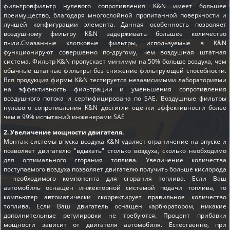
фильтровфильтр нулевого сопротивления K&N имеет большее
преимущество, благодаря многослойной пропитанной поверхности и
лучшей конфигурации элемента. Данная особенность позволяет
воздушному фильтру K&N задерживать большее количество
пыли.Смазанные хлопковые фильтры, используемые в K&N
функционируют совершенно по-другому, чем воздушная штатная
система. Фильтр K&N пропускает минимум на 50% больше воздуха, чем
обычные штатные фильтры без снижение фильтрующей способности.
Вся продукция фирмы K&N тестируется независимыми лабораториями
на эффективность фильтрации и уменьшения сопротивления
воздушного потока и сертифицирована по SAE. Воздушные фильтры
нулевого сопротивления K&N достигли оценки эффективности более
чем в 99% испытаний инженерами SAE
2. Увеличение мощности двигателя.
Монтаж системы впуска воздуха K&N удаляет ограничение на впуске и
позволяет двигателю "вдыхать" столько воздуха, сколько необходимо
для оптимального сгорания топлива. Увеличение количества
поступаемого воздуха позволяет двигателю получить больше кислорода
- необходимого компонента для сгорания топлива. Если Ваш
автомобиль оснащен инжекторной системой подачи топлива, то
компьютер автоматически скорректирует правильное количество
топлива. Если Ваш двигатель оснащен карбюратором, никакие
дополнительные регулировки не требуются. Процент прибавки
мощности зависит от двигателя автомобиля. Естественно, при