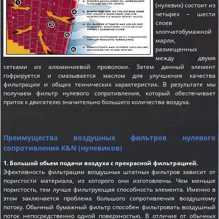
(нулевик) состоит из
четырех – шести
слоев
хлопчатобумажной
марли,
размещенных
между двумя
сетками из алюминиевой проволоки. Затем данный элемент
гофрируется и смазывается маслом для улучшения качества
фильтрации и общих технических характеристик. В результате мы
получаем фильтр нулевого сопротивления, который обеспечивает
приток к двигателю значительно большего количества воздуха.
Преимущества воздушных фильтров нулевого
сопротивления K&N (нулевиков)
1. Большой обьем подачи воздуха с прекрасной фильтрацией.
Эфективность фильтрации воздушных штатных фильтров зависит от
пористости материала, из которого они изготовлены. Чем меньше
пористость, тем лучше фильтрующая способность элемента. Именно в
этом заключается проблема большого сопротивления воздушному
потоку. Обычный бумажный фильтр способен фильтровать воздушный
поток непосредственно одной поверхностью. В отличие от обычных